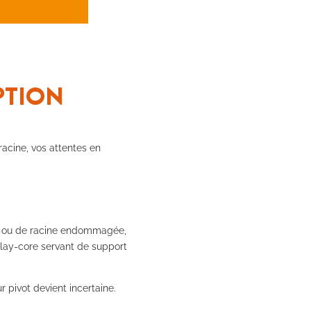
PTION
racine, vos attentes en
te ou de racine endommagée,
inlay-core servant de support
r pivot devient incertaine.