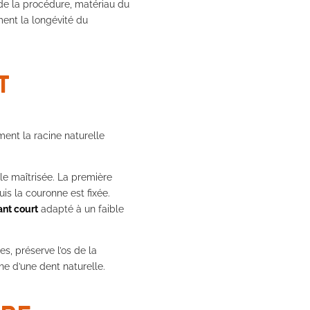
 de la procédure, matériau du
ment la longévité du
T
ment la racine naturelle
le maîtrisée. La première
uis la couronne est fixée.
ant court
adapté à un faible
es, préserve l’os de la
he d’une dent naturelle.