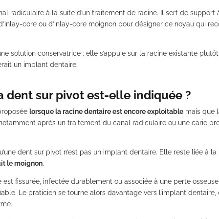
al radiculaire à la suite d’un traitement de racine. Il sert de support 
’inlay-core ou d’inlay-core moignon pour désigner ce noyau qui reco
ne solution conservatrice : elle s’appuie sur la racine existante plut
erait un implant dentaire.
 dent sur pivot est-elle indiquée ?
t proposée
lorsque la racine dentaire est encore exploitable
mais que la
t notamment après un traitement du canal radiculaire ou une carie pro
’une dent sur pivot n’est pas un implant dentaire. Elle reste liée à la 
uit le moignon
.
e est fissurée, infectée durablement ou associée à une perte osseuse 
fiable. Le praticien se tourne alors davantage vers l’implant dentai
rme.