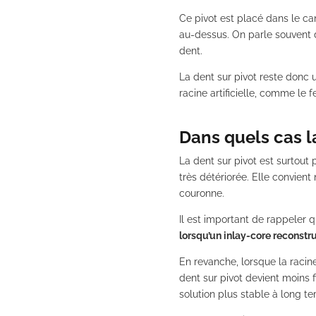
Ce pivot est placé dans le can
au-dessus. On parle souvent d
dent.
La dent sur pivot reste donc u
racine artificielle, comme le f
Dans quels cas la
La dent sur pivot est surtou
très détériorée. Elle convien
couronne.
Il est important de rappeler qu
lorsqu’un inlay-core reconstr
En revanche, lorsque la racin
dent sur pivot devient moins 
solution plus stable à long te