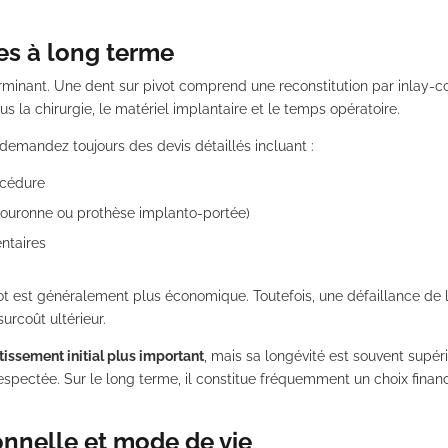
es à long terme
rminant. Une dent sur pivot comprend une reconstitution par inlay-c
lus la chirurgie, le matériel implantaire et le temps opératoire.
demandez toujours des devis détaillés incluant :
océdure
(couronne ou prothèse implanto-portée)
ntaires
vot est généralement plus économique. Toutefois, une défaillance de l
surcoût ultérieur.
tissement initial plus important
, mais sa longévité est souvent supér
spectée. Sur le long terme, il constitue fréquemment un choix finan
nnelle et mode de vie