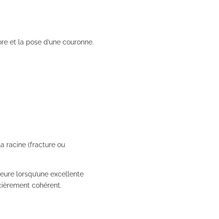
ore et la pose d’une couronne.
a racine (fracture ou
ieure lorsqu’une excellente
cièrement cohérent.