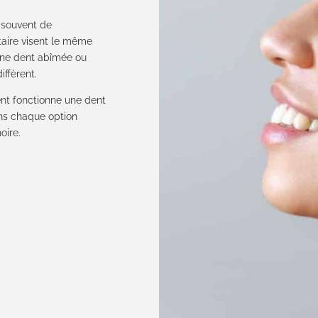
e souvent de
taire visent le même
ne dent abîmée ou
iffèrent.
ent fonctionne une dent
ons chaque option
oire.