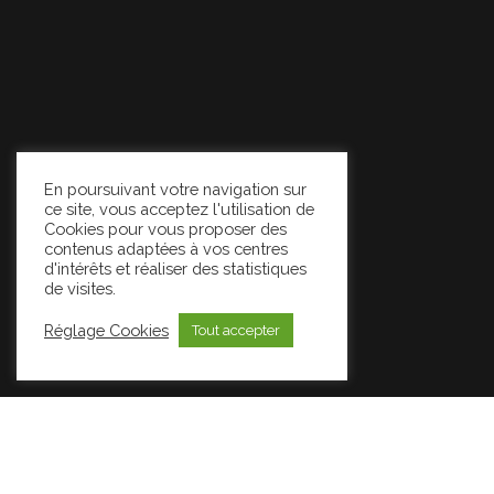
En poursuivant votre navigation sur
ce site, vous acceptez l'utilisation de
Cookies pour vous proposer des
contenus adaptées à vos centres
d'intérêts et réaliser des statistiques
de visites.
Réglage Cookies
Tout accepter