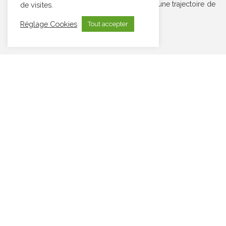
calendrier prévisionnel, afin de vous donner une trajectoire de
de visites.
soins réaliste et personnalisée.
Réglage Cookies
Tout accepter
En résumé, notre équipe vous garantit :
Traitement pris en charge par des médecins chirurgiens
oraux et chirurgiens maxillo-faciaux
Expertise médicale et chirurgicale
Protocole d’examen complet avant chaque intervention
Devis sur mesure, remis avant toute décision
thérapeutique
Suivi personnalisé et rassurant, de la consultation au
post-opératoire