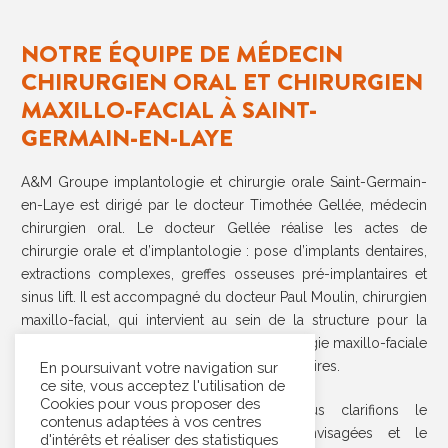
NOTRE ÉQUIPE DE MÉDECIN
CHIRURGIEN ORAL ET CHIRURGIEN
MAXILLO-FACIAL À SAINT-
GERMAIN-EN-LAYE
A&M Groupe implantologie et chirurgie orale Saint-Germain-
en-Laye est dirigé par le docteur Timothée Gellée, médecin
chirurgien oral. Le docteur Gellée réalise les actes de
chirurgie orale et d’implantologie : pose d’implants dentaires,
extractions complexes, greffes osseuses pré-implantaires et
sinus lift. Il est accompagné du docteur Paul Moulin, chirurgien
maxillo-facial, qui intervient au sein de la structure pour la
prise en charge des cas relevant de la chirurgie maxillo-faciale
et des traitements chirurgicaux complémentaires.
En poursuivant votre navigation sur
ce site, vous acceptez l'utilisation de
Cookies pour vous proposer des
Avant votre première consultation, nous clarifions le
contenus adaptées à vos centres
diagnostic, les options chirurgicales envisagées et le
d'intérêts et réaliser des statistiques