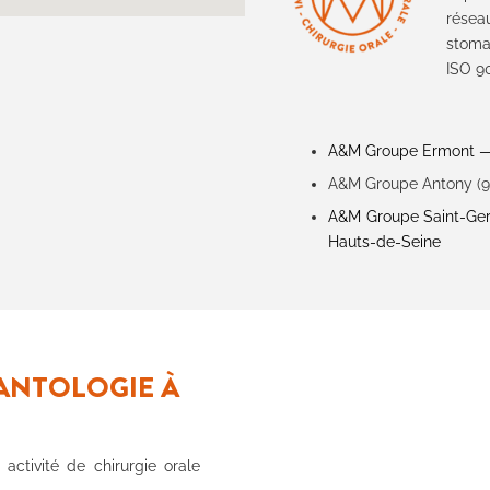
rése
stoma
ISO 9
A&M Groupe Ermont — C
A&M Groupe Antony (
A&M Groupe Saint-Germ
Hauts-de-Seine
ANTOLOGIE À
 activité de chirurgie orale