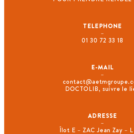
TELEPHONE
–
01 30 72 33 18
E-MAIL
–
contact@aetmgroupe.
DOCTOLIB, suivre le li
ADRESSE
–
Îlot E – ZAC Jean Zay – L