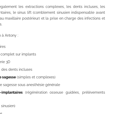
également les extractions complexes, les dents incluses, les
taires, le sinus lift (comblement sinusien indispensable avant
u maxillaire postérieur) et la prise en charge des infections et
s.
 à Antony :
ires
e complet sur implants
rie 3D
 des dents incluses
de sagesse
(simples et complexes)
de sagesse sous anesthésie générale
-implantaires
(régénération osseuse guidées, prélèvements
 sinusien)
és