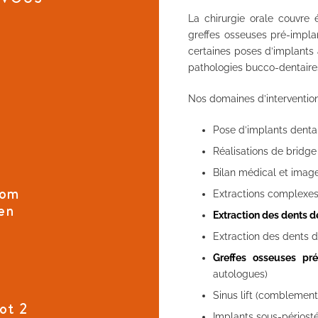
La chirurgie orale couvre 
greffes osseuses pré-implan
certaines poses d’implants a
pathologies bucco-dentaire
Nos domaines d’intervention
Pose d’implants denta
Réalisations de bridg
Bilan médical et image
com
Extractions complexes
en
Extraction des dents 
Extraction des dents 
Greffes osseuses pré
autologues)
Sinus lift (comblement
ot 2
Implants sous-périost