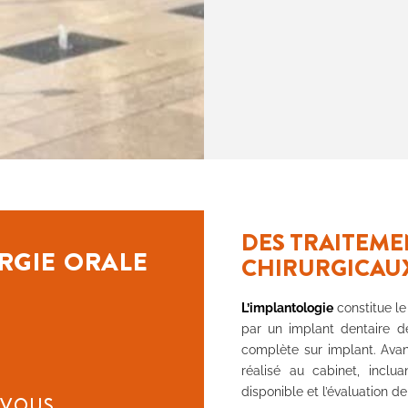
DES TRAITEME
RGIE ORALE
CHIRURGICAU
L’implantologie
constitue l
par un implant dentaire d
complète sur implant. Avan
réalisé au cabinet, inclu
disponible et l’évaluation de
-VOUS