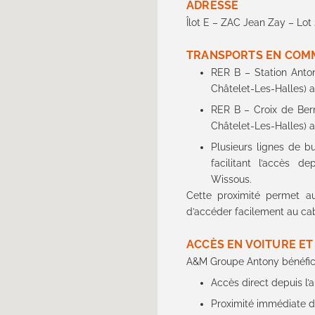
ADRESSE
Îlot E – ZAC Jean Zay – Lot
TRANSPORTS EN CO
RER B – Station Anton
Châtelet-Les-Halles) a
RER B – Croix de Bern
Châtelet-Les-Halles) a
Plusieurs lignes de bu
facilitant l’accès d
Wissous
.
Cette proximité permet a
d’accéder facilement au cabi
ACCÈS EN VOITURE E
A&M Groupe Antony bénéficie
Accès direct depuis l’
Proximité immédiate de