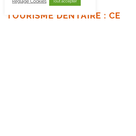
Réglage Cookies
Tout accepter
SOINS DENTAIRES À
L’ÉTRANGER : BONNE IDÉE
?
De plus en plus de patients se tournent vers les soins dentaires à
l’étranger. Cette pratique, souvent appelée « tourisme dentaire », suscite
un intérêt croissant, notamment en raison des tarifs attractifs et de la
rapidité d’accès aux traitements.
Lire l’article