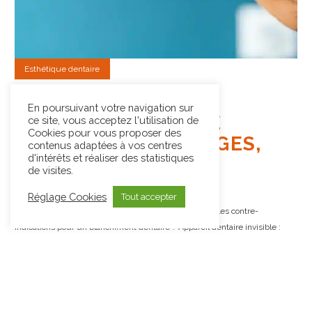
Esthétique dentaire
Le
30 mars 2026
En poursuivant votre navigation sur
APPAREIL DENTAIRE
ce site, vous acceptez l'utilisation de
Cookies pour vous proposer des
INVISIBLE : AVANTAGES,
contenus adaptées à vos centres
d'intérêts et réaliser des statistiques
PRIX ET CONSEILS
de visites.
PRATIQUES
Réglage Cookies
Tout accepter
Accueil > Blog > Blanchiment dentaire > Quelles sont les contre-
indications pour un blanchiment dentaire ? Appareil dentaire invisible :
avantages, prix et conseils…
Lire l’article