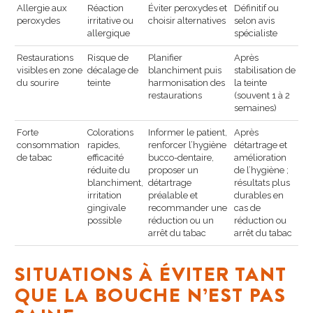
Allergie aux
Réaction
Éviter peroxydes et
Définitif ou
peroxydes
irritative ou
choisir alternatives
selon avis
allergique
spécialiste
Restaurations
Risque de
Planifier
Après
visibles en zone
décalage de
blanchiment puis
stabilisation de
du sourire
teinte
harmonisation des
la teinte
restaurations
(souvent 1 à 2
semaines)
Forte
Colorations
Informer le patient,
Après
consommation
rapides,
renforcer l’hygiène
détartrage et
de tabac
efficacité
bucco-dentaire,
amélioration
réduite du
proposer un
de l’hygiène ;
blanchiment,
détartrage
résultats plus
irritation
préalable et
durables en
gingivale
recommander une
cas de
possible
réduction ou un
réduction ou
arrêt du tabac
arrêt du tabac
SITUATIONS À ÉVITER TANT
QUE LA BOUCHE N’EST PAS