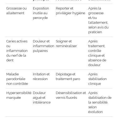
Grossesse ou
Exposition
Reporter et
Après la
allaitement
inutile au
privilégier hygiène
grossesse
peroxyde
et/ou
l’allaitement,
selon avis du
praticien
Caries actives
Douleur et
Soigner et
Après
ou
inflammation
reminéraliser
traitement,
inflammation
pulpaires
contrôle
du nerf de la
clinique et
dent
absence de
douleur
Maladie
Irritation et
Dépistage et
Après
parodontale
récession
traitement paro
stabilisation
non contrôlée
clinique
Hypersensibilité
Douleur
Désensibilisation et
Après
marquée
aiguë et
vernis fluorés
stabilisation de
intolérance
la sensibilité,
selon
évolution