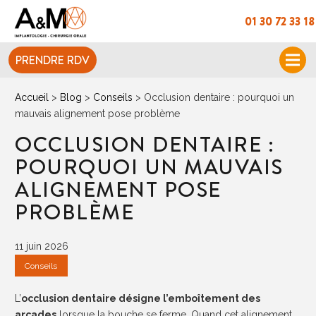
01 30 72 33 18
PRENDRE RDV
Accueil
>
Blog
>
Conseils
>
Occlusion dentaire : pourquoi un
mauvais alignement pose problème
OCCLUSION DENTAIRE :
POURQUOI UN MAUVAIS
ALIGNEMENT POSE
PROBLÈME
11 juin 2026
Conseils
L’
occlusion dentaire désigne l’emboîtement des
arcades
lorsque la bouche se ferme. Quand cet alignement