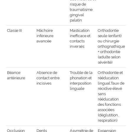
risque de
traumatisme
gingival
palatin
Classe III
Mâchoire
Mastication
Orthodontie
inférieure
inefficace et
seule (enfant)
avancée
contacts
ou chirurgie
inversés
orthognathique
+ orthodontie
(adulte selon
sévérité)
Béance
Absence de
Trouble de la
Orthodontie et
antérieure
contact entre
phonation et
rééducation
incisives
interposition
lingual.Taux de
linguale
récidive élevé
sans
rééducation
des fonctions
associées
(déglutition,
respiration)
Occlusion
Dents
Asymétrie de
Expansion