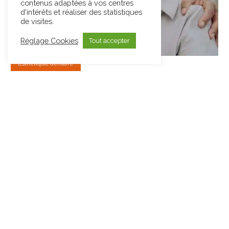
contenus adaptées à vos centres
d'intérêts et réaliser des statistiques
de visites.
Réglage Cookies
Tout accepter
Esthétique dentaire
Le
31 mars 2026
TOUT SAVOIR SUR
L’ALIGNEMENT DENTAIRE
INVISIBLE
Accueil > Blog > Conseils > Occlusion dentaire : pourquoi un mauvais
alignement pose problème Tout savoir sur l'alignement dentaire
invisibleL’alignement dentaire invisible désigne…
Lire l’article