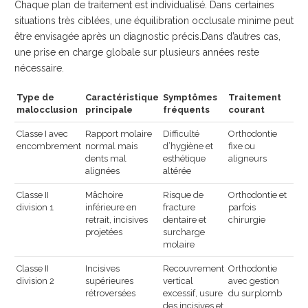
Chaque plan de traitement est individualisé. Dans certaines
situations très ciblées, une équilibration occlusale minime peut
être envisagée après un diagnostic précis.Dans d’autres cas,
une prise en charge globale sur plusieurs années reste
nécessaire.
Type de
Caractéristique
Symptômes
Traitement
malocclusion
principale
fréquents
courant
Classe I avec
Rapport molaire
Difficulté
Orthodontie
encombrement
normal mais
d’hygiène et
fixe ou
dents mal
esthétique
aligneurs
alignées
altérée
Classe II
Mâchoire
Risque de
Orthodontie et
division 1
inférieure en
fracture
parfois
retrait, incisives
dentaire et
chirurgie
projetées
surcharge
molaire
Classe II
Incisives
Recouvrement
Orthodontie
division 2
supérieures
vertical
avec gestion
rétroversées
excessif, usure
du surplomb
des incisives et